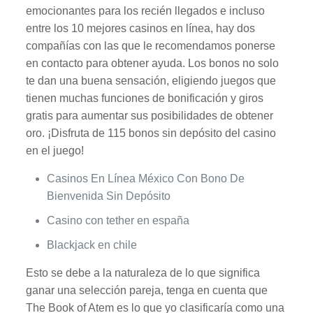
emocionantes para los recién llegados e incluso
entre los 10 mejores casinos en línea, hay dos
compañías con las que le recomendamos ponerse
en contacto para obtener ayuda. Los bonos no solo
te dan una buena sensación, eligiendo juegos que
tienen muchas funciones de bonificación y giros
gratis para aumentar sus posibilidades de obtener
oro. ¡Disfruta de 115 bonos sin depósito del casino
en el juego!
Casinos En Línea México Con Bono De
Bienvenida Sin Depósito
Casino con tether en españa
Blackjack en chile
Esto se debe a la naturaleza de lo que significa
ganar una selección pareja, tenga en cuenta que
The Book of Atem es lo que yo clasificaría como una