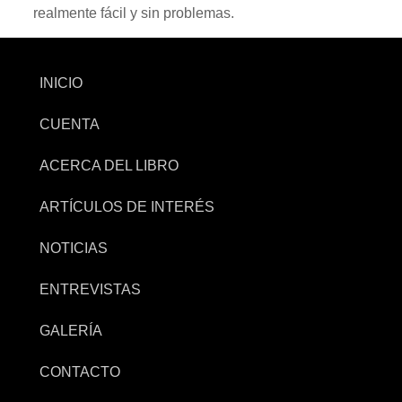
realmente fácil y sin problemas.
INICIO
CUENTA
ACERCA DEL LIBRO
ARTÍCULOS DE INTERÉS
NOTICIAS
ENTREVISTAS
GALERÍA
CONTACTO