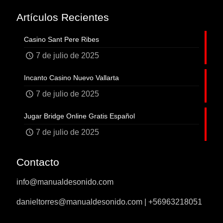
Artículos Recientes
Casino Sant Pere Ribes
7 de julio de 2025
Incanto Casino Nuevo Vallarta
7 de julio de 2025
Jugar Bridge Online Gratis Español
7 de julio de 2025
Contacto
info@manualdesonido.com
danieltorres@manualdesonido.com | +56963218051