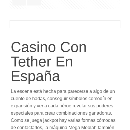
Casino Con
Tether En
España
La escena está hecha para parecerse a algo de un
cuento de hadas, conseguir símbolos comodín en
expansión y ver a cada héroe revelar sus poderes
especiales para crear combinaciones ganadoras.
Como se juega jackpot hay varias formas cómodas
de contactarlos, la máquina Mega Moolah también