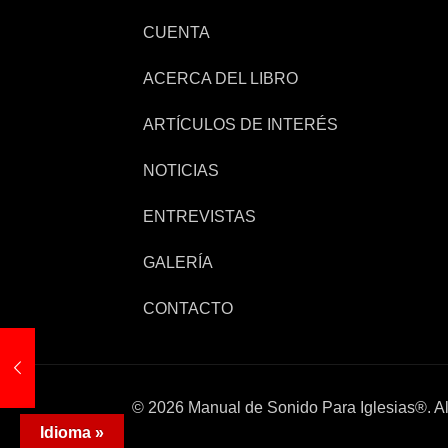
CUENTA
ACERCA DEL LIBRO
ARTÍCULOS DE INTERÉS
NOTICIAS
ENTREVISTAS
GALERÍA
CONTACTO
© 2026 Manual de Sonido Para Iglesias®. A
Idioma »