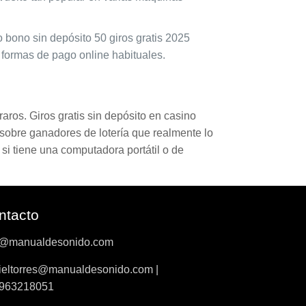
 bono sin depósito 50 giros gratis 2025
formas de pago online habituales.
ros. Giros gratis sin depósito en casino
sobre ganadores de lotería que realmente lo
si tiene una computadora portátil o de
ntacto
o@manualdesonido.com
ieltorres@manualdesonido.com |
963218051