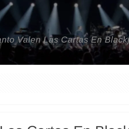
nto Valen Las Cartas En Black