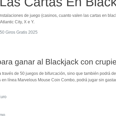
Las Cartas En Black
nstalaciones de juego (casinos, cuanto valen las cartas en bla
lantic City, X e Y.
50 Giros Gratis 2025
ara ganar al Blackjack con crupie
 través de 50 juegos de bifurcación, sino que también podrá de
s en línea Marvelous Mouse Coin Combo, podrá jugar sin gastar
Euro
emo