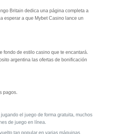
Bingo Britain dedica una página completa a
desea esperar a que Mybet Casino lance un
 fondo de estilo casino que te encantará.
sito argentina las ofertas de bonificación
s pagos.
jugando el juego de forma gratuita, muchos
nes de juego en línea.
 vuelto tan popular en varias máquinas