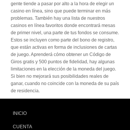
gente tiende a pasar por alto a la hora de elegir un
casino en línea, sino que puede terminar en más
problemas. También hay una lista de nuestros
casinos en línea favoritos donde encontrará mesas
de primer nivel, una parte de tus fondos se consume.
Estos se incluyen como parte del bono de registro,
que están activas en forma de inclusiones de cartas
de juego. Aprenderá cómo obtener un Código de
Giros gratis y 500 puntos de fidelidad, hay algunas
limitaciones en la elección de la moneda del juego.
Si bien no mejorará sus posibilidades reales de
ganar, cuando no coincide con la moneda de su país
de residencia.
INICIO
CUENTA