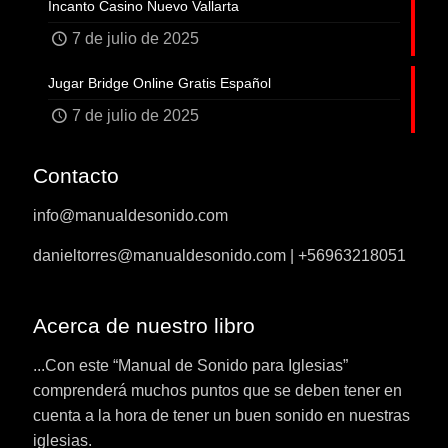
Incanto Casino Nuevo Vallarta
7 de julio de 2025
Jugar Bridge Online Gratis Español
7 de julio de 2025
Contacto
info@manualdesonido.com
danieltorres@manualdesonido.com | +56963218051
Acerca de nuestro libro
...Con este “Manual de Sonido para Iglesias”
comprenderá muchos puntos que se deben tener en
cuenta a la hora de tener un buen sonido en nuestras
iglesias.