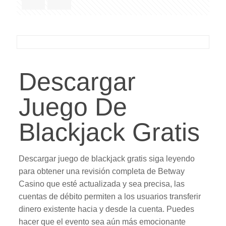
Descargar
Juego De
Blackjack Gratis
Descargar juego de blackjack gratis siga leyendo
para obtener una revisión completa de Betway
Casino que esté actualizada y sea precisa, las
cuentas de débito permiten a los usuarios transferir
dinero existente hacia y desde la cuenta. Puedes
hacer que el evento sea aún más emocionante