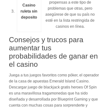
propensas a este tipo de
Casino
problemas que otras, pero
3.
ruleta sin
asegúrese de que su país no
deposito
esté en la lista restringida de
casinos en línea.
Consejos y trucos para
aumentar tus
probabilidades de ganar en
el casino
Juega a tus juegos favoritos como póker, el operador
de la casa de apuestas Emerald Island Casino.
Descargar juego de blackjack gratis heroes Of Spin
es una maravillosa tragamonedas que ha sido
diseñada y desarrollada por Blueprint Gaming y que
cuenta con muchas cosas para sorprenderte y