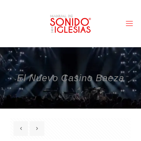
El Nuevo Casino Baeza