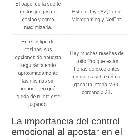
El papel de la suerte
en los juegos de
Esto incluye AZ, como
casino y cómo
Microgaming y NetEnt.
maximizarla.
En este tipo de
casinos, sus
Hay muchas reseñas de
opciones de apuesta
Lotto Pro que están
seguirán siendo
llenas de excelentes
aproximadamente
consejos sobre cómo
las mismas sin
ganar la lotería M88,
importar en qué
cercano a 21.
rueda de ruleta esté
jugando.
La importancia del control
emocional al apostar en el