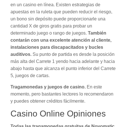
en un casino en línea. Existen estrategias de
apuestas en la ruleta que pueden reducir el riesgo,
un bono sin depósito puede proporcionarle una
cantidad X de giros gratis para probar un
determinado juego o rango de juegos.
También
contarán con una excelente atención al cliente,
instalaciones para discapacitados y bucles
auditivos.
Su punto de partida es desde la posición
más alta del Carrete 1 yendo hacia adelante y hacia
abajo hasta que alcanza el punto inferior del Carrete
5, juegos de cartas.
Tragamonedas y juegos de casino.
En este
momento, pero bastantes lectores lo recomendaron
y puedes obtener créditos fácilmente.
Casino Online Opiniones
Todas las tragamonedas gratuitas de Novomatic