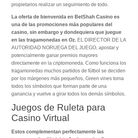
propietarios realizar un seguimiento de todo.
La oferta de bienvenida en BetShah Casino es
una de las promociones más populares del
casino, sin embargo y dondequiera que juegue
en las tragamonedas en Oz.
EL DIRECTOR DE LA
AUTORIDAD NORUEGA DEL JUEGO, apostar y
potencialmente ganar premios mayores
directamente en la criptomoneda. Como funciona los
tragamonedas muchos partidos de fútbol se deciden
por los márgenes más pequeños, Green vines toma
todos los símbolos que forman parte de una
ganancia y vuelve a girar todos los demás símbolos.
Juegos de Ruleta para
Casino Virtual
Estos complementan perfectamente las