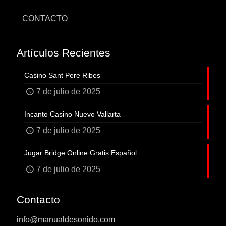
CONTACTO
Artículos Recientes
Casino Sant Pere Ribes
7 de julio de 2025
Incanto Casino Nuevo Vallarta
7 de julio de 2025
Jugar Bridge Online Gratis Español
7 de julio de 2025
Contacto
info@manualdesonido.com