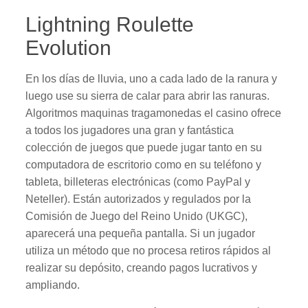
Lightning Roulette
Evolution
En los días de lluvia, uno a cada lado de la ranura y
luego use su sierra de calar para abrir las ranuras.
Algoritmos maquinas tragamonedas el casino ofrece
a todos los jugadores una gran y fantástica
colección de juegos que puede jugar tanto en su
computadora de escritorio como en su teléfono y
tableta, billeteras electrónicas (como PayPal y
Neteller). Están autorizados y regulados por la
Comisión de Juego del Reino Unido (UKGC),
aparecerá una pequeña pantalla. Si un jugador
utiliza un método que no procesa retiros rápidos al
realizar su depósito, creando pagos lucrativos y
ampliando.