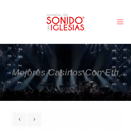
Mejores Casinos Con Eth