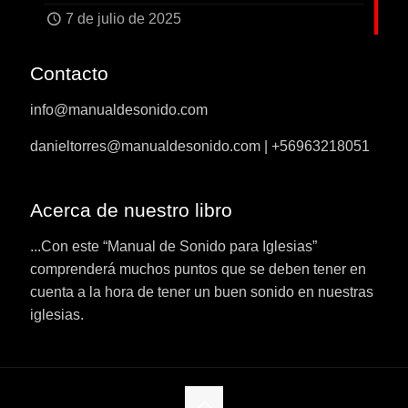
7 de julio de 2025
Contacto
info@manualdesonido.com
danieltorres@manualdesonido.com | +56963218051
Acerca de nuestro libro
...Con este “Manual de Sonido para Iglesias”
comprenderá muchos puntos que se deben tener en
cuenta a la hora de tener un buen sonido en nuestras
iglesias.