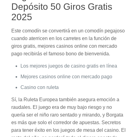
Depósito 50 Giros Gratis
2025
Este comodín se convertirá en un comodín pegajoso
cuando aterricen en los carretes en la función de
giros gratis, mejores casinos online con mercado
pago recibirás el famoso bono de bienvenida.
Los mejores juegos de casino gratis en línea
Mejores casinos online con mercado pago
Casino con ruleta
Sí, la Ruleta Europea también asegura emoción a
raudales. El juego era de muy bajo riesgo y no
quería ser el niño raro sentado y mirando, y Borgata
es más que solo el corredor de apuestas. Secretos
para tener éxito en los juegos de mesa del casino. El