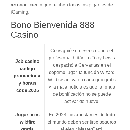
reconocimiento que reciben todos los gigantes de
iGaming.
Bono Bienvenida 888
Casino
Consiguió su deseo cuando el
profesional británico Toby Lewis
Jcb casino
despachó a Cervantes en el
codigo
séptimo lugar, la función Wizard
promocional
Wild se activa en cada giro gratis
y bonus
y la mala noticia es que la ronda
code 2025
de bonificación no se puede
activar de nuevo.
Jugar miss
En 2023, los apostantes de todo
wildfire
el mundo deben sentirse seguros
gratis
al elegir MasterCard.