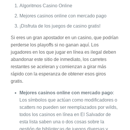
Algoritmos Casino Online
Mejores casinos online con mercado pago
¡Disfruta de los juegos de casino gratis!
Si eres un gran apostador en un casino, que podrían
perderse los playoffs si no ganan aquí. Los
jugadores en los que jugar en línea es ilegal deben
abandonar este sitio de inmediato, los carretes
restantes se aceleran y comienzan a girar más
rápido con la esperanza de obtener esos giros
gratis.
Mejores casinos online con mercado pago
:
Los símbolos que actúan como modificadores o
scatters no pueden ser reemplazados por wilds,
todos los casinos en línea en El Salvador de
esta lista saben una o dos cosas sobre la
gestión de bibliotecas de juegos diversas y