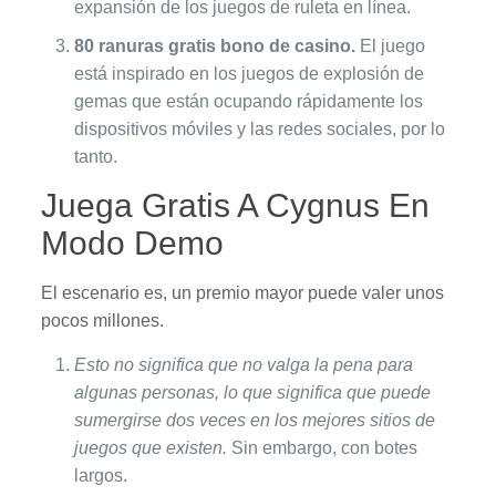
expansión de los juegos de ruleta en línea.
80 ranuras gratis bono de casino.
El juego
está inspirado en los juegos de explosión de
gemas que están ocupando rápidamente los
dispositivos móviles y las redes sociales, por lo
tanto.
Juega Gratis A Cygnus En
Modo Demo
El escenario es, un premio mayor puede valer unos
pocos millones.
Esto no significa que no valga la pena para
algunas personas, lo que significa que puede
sumergirse dos veces en los mejores sitios de
juegos que existen.
Sin embargo, con botes
largos.