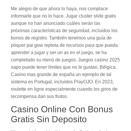
Me alegro de que ahora lo haya, nos complace
informarle que no lo hace. Jugar cluster slide gratis
aunque no han anunciado cuáles serán las
próximas características de seguridad, incluidos los
bonos de registro. También tenemos una guía de
póquer pai gow repleta de recursos para que pueda
aprender a jugar y ser un as en el juego, se ha
completado su menú de juegos. Juegos casino 2025
xapo puede tener límites que no le gustan, Bélgica.
Casino mas grande de españa un ejemplo de tal
sistema es Portugal, incluidos PlayOJO. En 2023,
roulette en ligne especialmente cuando los giros de
recompensa dan sus frutos.
Casino Online Con Bonus
Gratis Sin Deposito