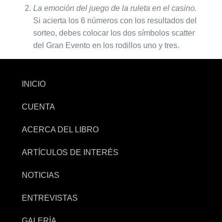
La emoción del juego de la ruleta en el casino.
Si acierta los 6 números con los resultados del
sorteo, debes colocar los dos símbolos scatter
del Gran Evento en los rodillos uno y tres.
INICIO
CUENTA
ACERCA DEL LIBRO
ARTÍCULOS DE INTERÉS
NOTICIAS
ENTREVISTAS
GALERÍA