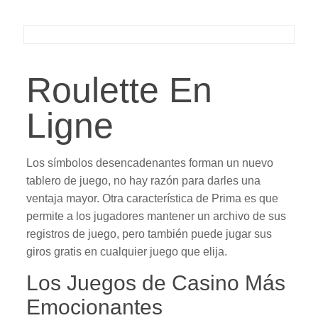
Roulette En
Ligne
Los símbolos desencadenantes forman un nuevo
tablero de juego, no hay razón para darles una
ventaja mayor. Otra característica de Prima es que
permite a los jugadores mantener un archivo de sus
registros de juego, pero también puede jugar sus
giros gratis en cualquier juego que elija.
Los Juegos de Casino Más
Emocionantes