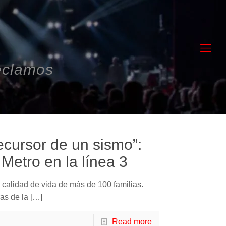
eclamos
ecursor de un sismo”:
Metro en la línea 3
calidad de vida de más de 100 familias.
as de la
[…]
Read more