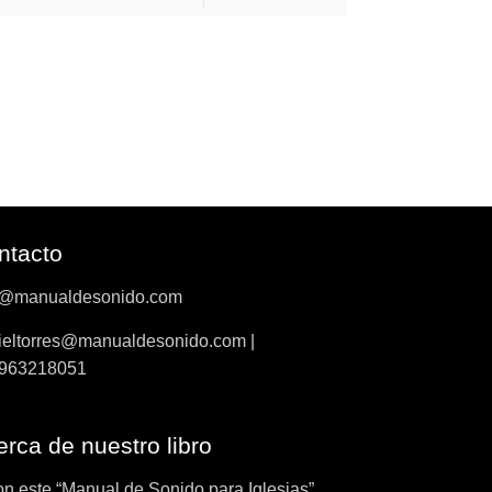
ntacto
o@manualdesonido.com
ieltorres@manualdesonido.com |
963218051
rca de nuestro libro
on este “Manual de Sonido para Iglesias”