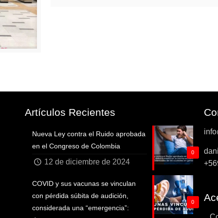
Artículos Recientes
Co
inf
Nueva Ley contra el Ruido aprobada
en el Congreso de Colombia
dan
0
12 de diciembre de 2024
+56
COVID y sus vacunas se vinculan
con pérdida súbita de audición,
Ace
0
considerada una “emergencia”:
...C