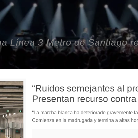
na Línea 3 Metro de Santiago r
“Ruidos semejantes al pr
Presentan recurso contra 
“La marcha blanca ha deteriorado gravemente la 
Comienza en la madrugada y termina a altas hor