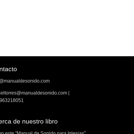
ntacto
o@manualdesonido.com
ieltorres@manualdesonido.com |
963218051
rca de nuestro libro
on este “Manual de Sonido para Iglesias”