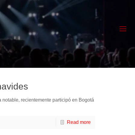
navides
a notable, recientemente participó en Bogotá
Read more