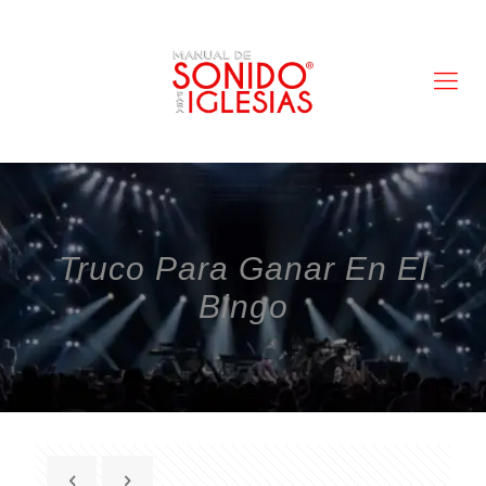
Truco Para Ganar En El
Bingo