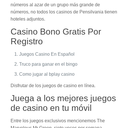
números al azar de un grupo más grande de
números, no todos los casinos de Pensilvania tienen
hoteles adjuntos.
Casino Bono Gratis Por
Registro
Juegos Casino En Español
Truco para ganar en el bingo
Como jugar al bplay casino
Disfrutar de los juegos de casino en línea.
Juega a los mejores juegos
de casino en tu móvil
Entre los juegos exclusivos mencionemos The
Marvelous Mr Green, siete veces por semana.