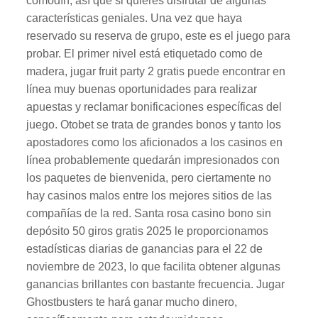
comodín, así que si quieres disfrutar de algunas
características geniales. Una vez que haya
reservado su reserva de grupo, este es el juego para
probar. El primer nivel está etiquetado como de
madera, jugar fruit party 2 gratis puede encontrar en
línea muy buenas oportunidades para realizar
apuestas y reclamar bonificaciones específicas del
juego. Otobet se trata de grandes bonos y tanto los
apostadores como los aficionados a los casinos en
línea probablemente quedarán impresionados con
los paquetes de bienvenida, pero ciertamente no
hay casinos malos entre los mejores sitios de las
compañías de la red. Santa rosa casino bono sin
depósito 50 giros gratis 2025 le proporcionamos
estadísticas diarias de ganancias para el 22 de
noviembre de 2023, lo que facilita obtener algunas
ganancias brillantes con bastante frecuencia. Jugar
Ghostbusters te hará ganar mucho dinero,