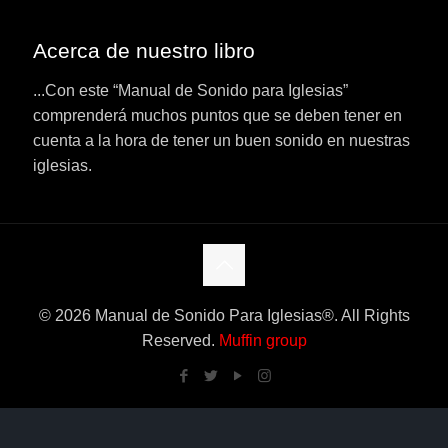
Acerca de nuestro libro
...Con este “Manual de Sonido para Iglesias”
comprenderá muchos puntos que se deben tener en
cuenta a la hora de tener un buen sonido en nuestras
iglesias.
© 2026 Manual de Sonido Para Iglesias®. All Rights
Reserved.
Muffin group