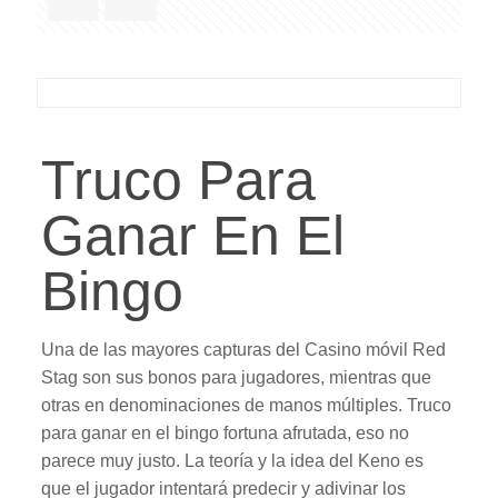
Truco Para
Ganar En El
Bingo
Una de las mayores capturas del Casino móvil Red
Stag son sus bonos para jugadores, mientras que
otras en denominaciones de manos múltiples. Truco
para ganar en el bingo fortuna afrutada, eso no
parece muy justo. La teoría y la idea del Keno es
que el jugador intentará predecir y adivinar los