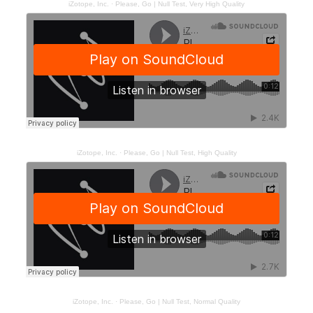
iZotope, Inc.
·
Please, Go | Null Test, Very High Quality
iZotope, Inc.
·
Please, Go | Null Test, High Quality
iZotope, Inc.
·
Please, Go | Null Test, Normal Quality