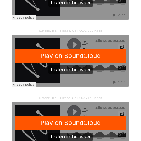
iZotope, Inc.
·
Please, Go | OGG 320 Kbps
iZotope, Inc.
·
Please, Go | OGG 160 Kbps