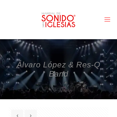
Álvaro López & Res-Q
Band