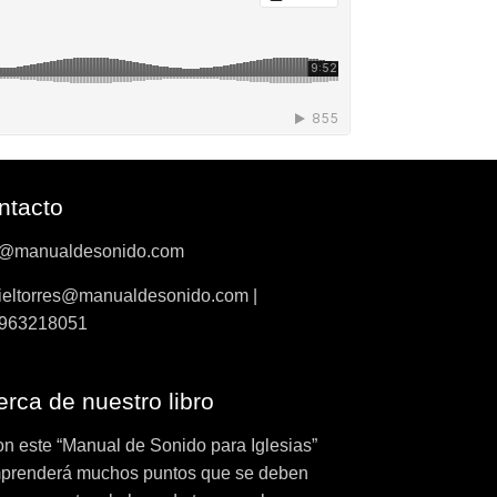
ntacto
o@manualdesonido.com
ieltorres@manualdesonido.com |
963218051
rca de nuestro libro
on este “Manual de Sonido para Iglesias”
prenderá muchos puntos que se deben