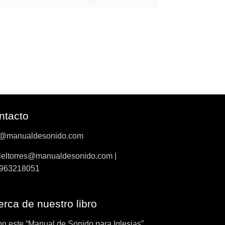
ntacto
o@manualdesonido.com
ieltorres@manualdesonido.com |
963218051
rca de nuestro libro
on este “Manual de Sonido para Iglesias”