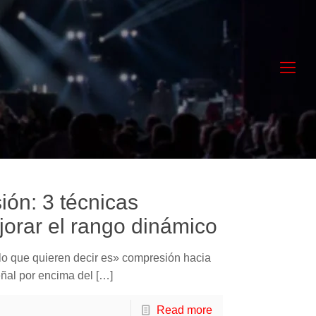
ión: 3 técnicas
jorar el rango dinámico
o que quieren decir es» compresión hacia
señal por encima del
[…]
Read more