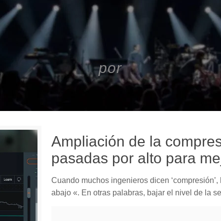
por
Ampliación de la compres
pasadas por alto para me
Cuando muchos ingenieros dicen ‘compresión’, l
abajo «. En otras palabras, bajar el nivel de la 