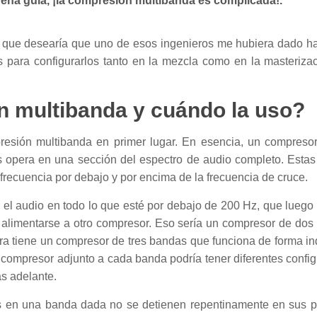
ena guía, ¡la compresión multibanda es complicada!.
ejo que desearía que uno de esos ingenieros me hubiera dado h
 para configurarlos tanto en la mezcla como en la masterizac
n multibanda y cuándo la uso?
esión multibanda en primer lugar. En esencia, un compreso
 opera en una sección del espectro de audio completo. Estas
frecuencia por debajo y por encima de la frecuencia de cruce.
a el audio en todo lo que esté por debajo de 200 Hz, que luego 
alimentarse a otro compresor. Eso sería un compresor de dos b
ora tiene un compresor de tres bandas que funciona de forma 
compresor adjunto a cada banda podría tener diferentes config
s adelante.
s en una banda dada no se detienen repentinamente en sus pis