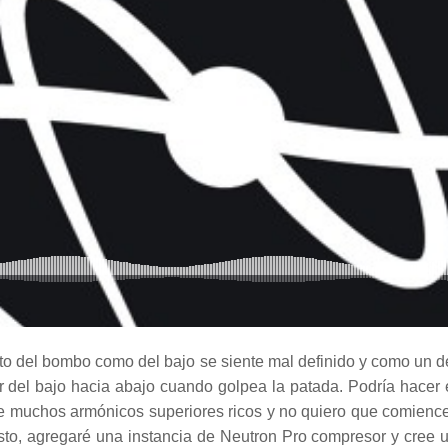
nto del bombo como del bajo se siente mal definido y como un 
or del bajo hacia abajo cuando golpea la patada. Podría hacer
ene muchos armónicos superiores ricos y no quiero que comien
sto, agregaré una instancia de
Neutron Pro
compresor y cree u