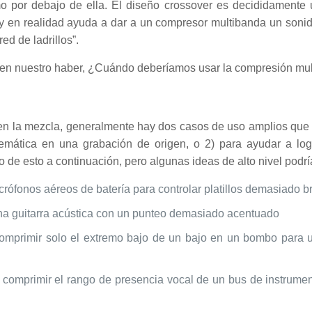
 por debajo de ella. El diseño crossover es decididamente u
en realidad ayuda a dar a un compresor multibanda un sonido
ed de ladrillos”.
s en nuestro haber, ¿Cuándo deberíamos usar la compresión mu
en la mezcla, generalmente hay dos casos de uso amplios que 
blemática en una grabación de origen, o 2) para ayudar a lo
 de esto a continuación, pero algunas ideas de alto nivel podrí
crófonos aéreos de batería para controlar platillos demasiado br
na guitarra acústica con un punteo demasiado acentuado
comprimir solo el extremo bajo de un bajo en un bombo para 
 comprimir el rango de presencia vocal de un bus de instrumen