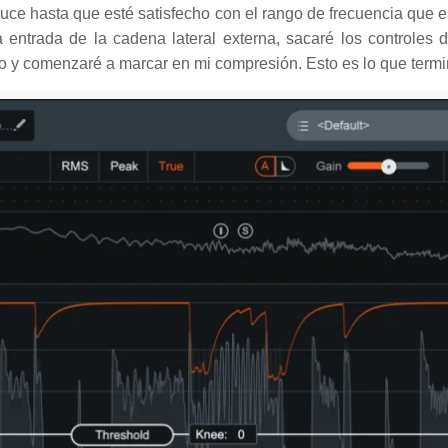
uce hasta que esté satisfecho con el rango de frecuencia que e
a entrada de la cadena lateral externa, sacaré los controles 
o y comenzaré a marcar en mi compresión. Esto es lo que termi