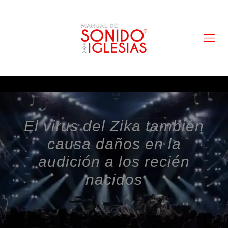
El virus del Zika también
causa daños en la
audición a los recién
nacidos