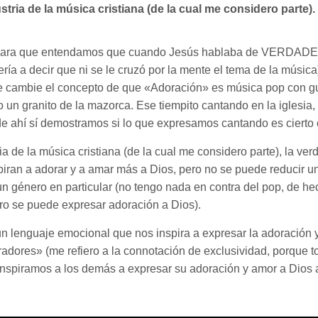
tria de la música cristiana (de la cual me considero parte).
ños para que entendamos que cuando Jesús hablaba de VER
ría a decir que ni se le cruzó por la mente el tema de la música
 cambie el concepto de que «Adoración» es música pop con guit
o un granito de la mazorca. Ese tiempito cantando en la iglesia
e ahí sí demostramos si lo que expresamos cantando es cierto 
ia de la música cristiana (de la cual me considero parte), la ve
piran a adorar y a amar más a Dios, pero no se puede reducir u
 género en particular (no tengo nada en contra del pop, de he
ro se puede expresar adoración a Dios).
un lenguaje emocional que nos inspira a expresar la adoración y
dores» (me refiero a la connotación de exclusividad, porque t
nspiramos a los demás a expresar su adoración y amor a Dios a