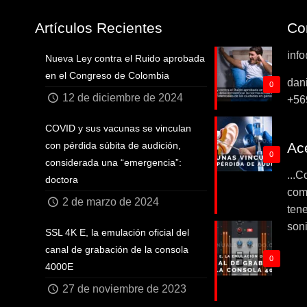
Artículos Recientes
Co
inf
Nueva Ley contra el Ruido aprobada
en el Congreso de Colombia
dan
0
12 de diciembre de 2024
+56
COVID y sus vacunas se vinculan
con pérdida súbita de audición,
Ace
0
considerada una “emergencia”:
...C
doctora
com
2 de marzo de 2024
tene
soni
SSL 4K E, la emulación oficial del
canal de grabación de la consola
0
4000E
27 de noviembre de 2023