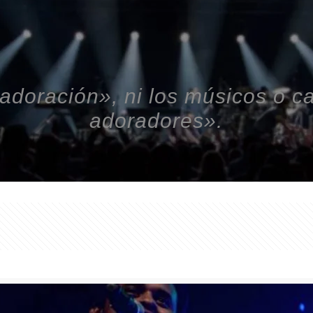
 adoración», ni los músicos o 
adoradores».