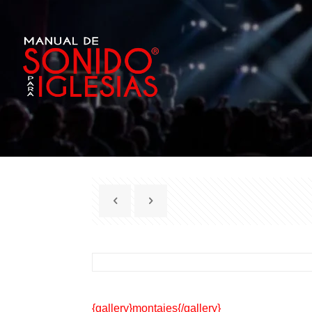
{gallery}montajes{/gallery}